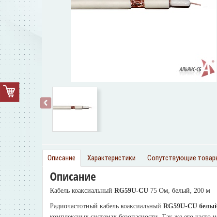
‹
Описание
Характеристики
Сопутствующие товар
Описание
Кабель коаксиальный
RG59U-CU
75 Ом, белый, 200 м
Радиочастотный кабель коаксиальный
RG59U-CU
белы
комплексных системах безопасности. Так же его часто 