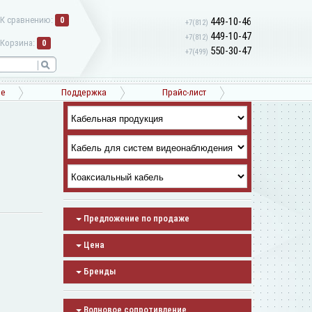
К сравнению:
0
449-10-46
+7(812)
449-10-47
+7(812)
Корзина:
0
550-30-47
+7(499)
ne
Поддержка
Прайс-лист
Предложение по продаже
Цена
Бренды
Волновое сопротивление