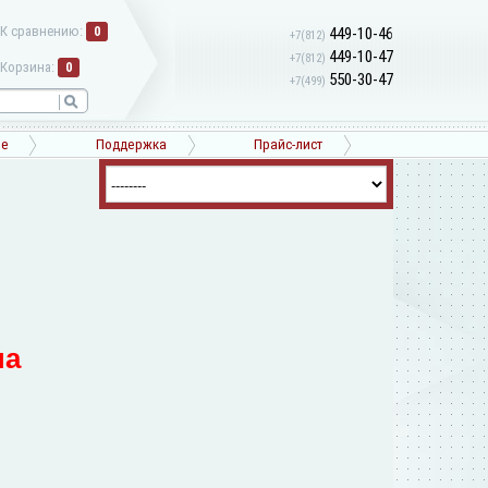
К сравнению:
0
449-10-46
+7(812)
449-10-47
+7(812)
Корзина:
0
550-30-47
+7(499)
ne
Поддержка
Прайс-лист
на