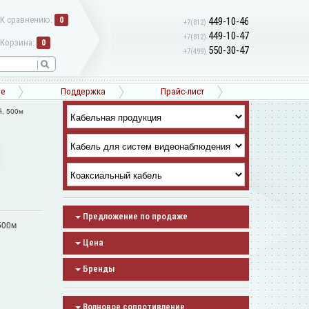
К сравнению:
0
449-10-46
+7(812)
449-10-47
+7(812)
Корзина:
0
550-30-47
+7(499)
ne
Поддержка
Прайс-лист
й, 500м
Предложение по продаже
500м
Цена
Бренды
Волновое сопротивление