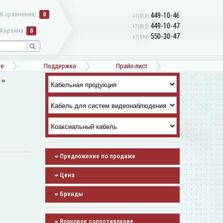
К сравнению:
0
449-10-46
+7(812)
449-10-47
+7(812)
Корзина:
0
550-30-47
+7(499)
ne
Поддержка
Прайс-лист
 м
Предложение по продаже
Цена
Бренды
Волновое сопротивление