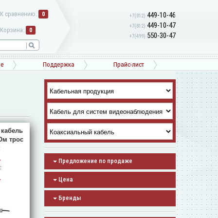
К сравнению:
0
449-10-46
+7(812)
449-10-47
+7(812)
Корзина:
0
550-30-47
+7(499)
ne
Поддержка
Прайс-лист
 кабель
Ом трос
:
.
Предложение по продаже
:
.
Цена
Бренды