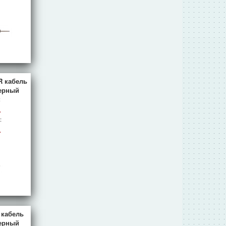
R кабель
ерный
:
.
:
.
F кабель
ерный