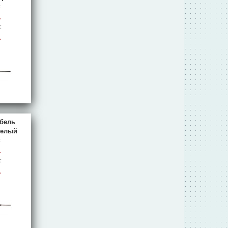
:
.
:
.
абель
белый
:
.
:
.