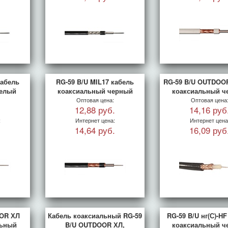
кабель
RG-59 B/U MIL17 кабель
RG-59 B/U OUTDOO
белый
коаксиальный черный
коаксиальный ч
Оптовая цена:
Оптовая цена
.
12,88 руб.
14,16 руб
:
Интернет цена:
Интернет цена
.
14,64 руб.
16,09 руб
OR ХЛ
Кабель коаксиальный RG-59
RG-59 B/U нг(С)-H
льный
B/U OUTDOOR ХЛ,
коаксиальный ч