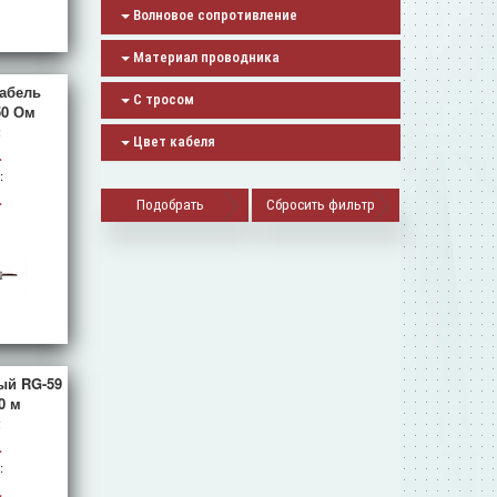
Волновое сопротивление
Материал проводника
кабель
С тросом
50 Ом
:
Цвет кабеля
.
:
.
Сбросить фильтр
ый RG-59
0 м
:
.
:
.