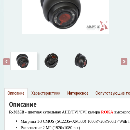
‹
›
Описание
Характеристики
Интересное
Сопутствующие т
Описание
R-3035B
- цветная купольная AHD/TVI/CVI камера
ROKA
высокого
Матрица 1∕3 CMOS (SC2235+XM330) 1080P∕720P∕960H ∕ With 
Разрешение 2 MP (1920х1080 pix).