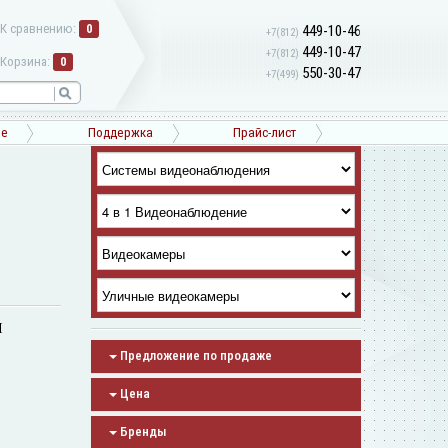
К сравнению:
0
449-10-46
+7(812)
449-10-47
+7(812)
Корзина:
0
550-30-47
+7(499)
ne
Поддержка
Прайс-лист
I
Предложение по продаже
Цена
Бренды