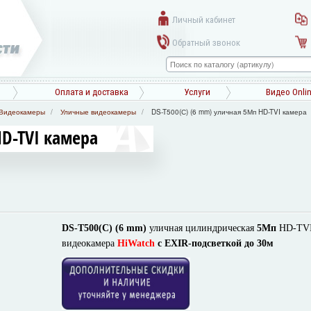
Личный кабинет
Обратный звонок
Оплата и доставка
Услуги
Видео Onli
Видеокамеры
Уличные видеокамеры
DS-T500(С) (6 mm) уличная 5Мп HD-TVI камера
HD-TVI камера
DS-T500(С) (6 mm)
уличная цилиндрическая
5Мп
HD-TV
видеокамера
HiWatch
с EXIR-подсветкой до 30м