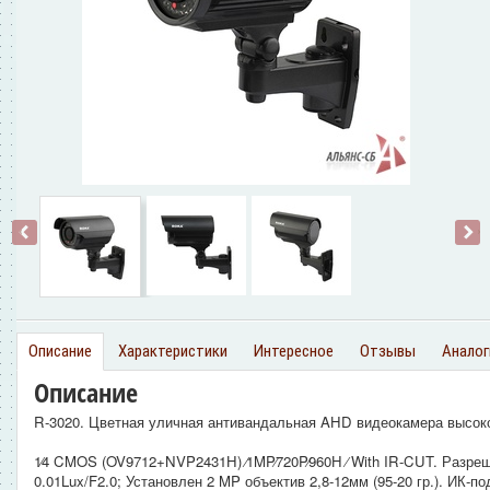
‹
›
Описание
Характеристики
Интересное
Отзывы
Аналог
Описание
R-3020. Цветная уличная антивандальная AHD видеокамера высок
1∕4 CMOS (OV9712+NVP2431H) ∕1MP∕720P∕960H ∕ With IR-CUT. Разре
0.01Lux/F2.0; Установлен 2 MP объектив 2,8-12мм (95-20 гр.). ИК-п