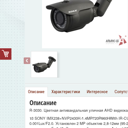
‹
Описание
Характеристики
Интересное
Сопутс
Описание
R-3030. Цветная антивандальная уличная AHD видеок
1∕3 SONY IMX238+NVP2430H ∕1.4MP∕720P∕960H∕With IR-C
0.001Lux/F2.0. Установлен 2 MP объектив 2,8-12мм (95-