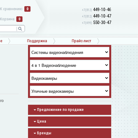
К сравнению:
0
449-10-46
+7(812)
449-10-47
+7(812)
Корзина:
0
550-30-47
+7(499)
ne
Поддержка
Прайс-лист
го
Предложение по продаже
Цена
Бренды