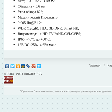
Матрица - 1/2.7" CMOS;
Объектив - 3.6 мм;
Угол обзора 82°;
Механический ИК-фильтр;
0.005 Лк@F1.2;
WDR (120дБ), HLC, 3D DNR; Smart ИК;
Видеовыход:1 х HD-TVI/AHD/CVI/CVBS;
IP66; -40°С до +60°С;
12В DC±25%, 4.6Вт макс.
Главная
Ка
© 2003 - 2021 АЛЬЯНС-СБ
Обращаем Ваше внимание, что вся информация, размещенная на данном и