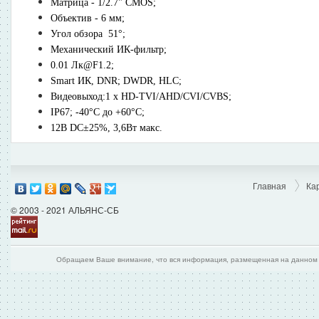
Матрица - 1/2.7" CMOS;
Объектив - 6 мм;
Угол обзора 51°;
Механический ИК-фильтр;
0.01 Лк@F1.2;
Smart ИК, DNR; DWDR, HLC;
Видеовыход:1 х HD-TVI/AHD/CVI/CVBS;
IP67; -40°С до +60°С;
12В DC±25%, 3,6Вт макс.
Главная
Ка
© 2003 - 2021 АЛЬЯНС-СБ
Обращаем Ваше внимание, что вся информация, размещенная на данном и