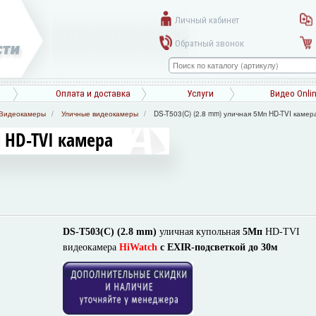
Личный кабинет
Обратный звонок
Оплата и доставка
Услуги
Видео Onli
Видеокамеры
Уличные видеокамеры
DS-T503(C) (2.8 mm) уличная 5Мп HD-TVI камер
п HD-TVI камера
DS-T503(C) (2.8 mm)
уличная купольная
5Мп
HD-TVI
видеокамера
HiWatch
с EXIR-подсветкой до 30м