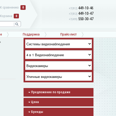
К сравнению:
0
449-10-46
+7(812)
449-10-47
+7(812)
Корзина:
0
550-30-47
+7(499)
ne
Поддержка
Прайс-лист
а
Предложение по продаже
Цена
Бренды