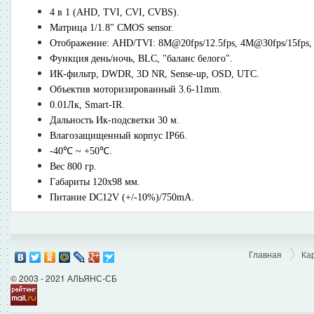
4 в 1 (AHD, TVI, CVI, CVBS).
Матрица 1/1.8" CMOS sensor.
Отображение: AHD/TVI: 8M@20fps/12.5fps, 4M@30fps/15fps
Функция день/ночь, BLC, "баланс белого".
ИК-фильтр, DWDR, 3D NR, Sense-up, OSD, UTC.
Объектив моторизированный 3.6-11mm.
0.01Лк, Smart-IR.
Дальность Ик-подсветки 30 м.
Влагозащищенный корпус IP66.
-40℃ ~ +50℃.
Вес 800 гр.
Габариты 120х98 мм.
Питание DC12V (+/-10%)/750mA.
Главная
Ка
© 2003 - 2021 АЛЬЯНС-СБ