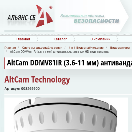
Главная
Каталог
О компании
Главная
Системы видеонаблюдения
4 в 1 Видеонаблюдение
Видеокамеры
AltCam DDMV81IR (3.6-11 мм) антивандальная 8 Мп HD видеокамера
AltCam DDMV81IR (3.6-11 мм) антиван
AltCam Technology
Артикул: 008269900