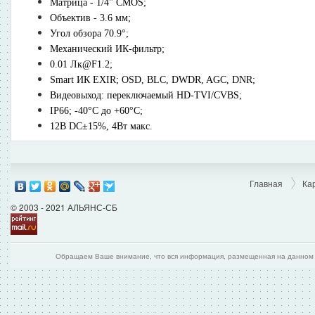
Матрица - 1/4" CMOS;
Объектив - 3.6 мм;
Угол обзора 70.9°;
Механический ИК-фильтр;
0.01 Лк@F1.2;
Smart ИК EXIR; OSD, BLC, DWDR, AGC, DNR;
Видеовыход: переключаемый HD-TVI/CVBS;
IP66; -40°С до +60°С;
12В DC±15%, 4Вт макс.
Главная
Ка
© 2003 - 2021 АЛЬЯНС-СБ
Обращаем Ваше внимание, что вся информация, размещенная на данном и