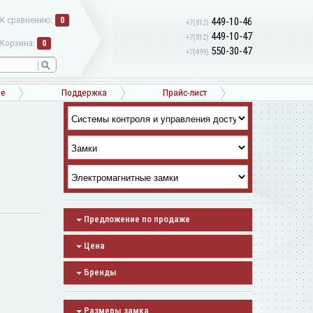
К сравнению:
0
449-10-46
+7(812)
449-10-47
+7(812)
Корзина:
0
550-30-47
+7(499)
ne
Поддержка
Прайс-лист
Предложение по продаже
Цена
Бренды
Размеры замка