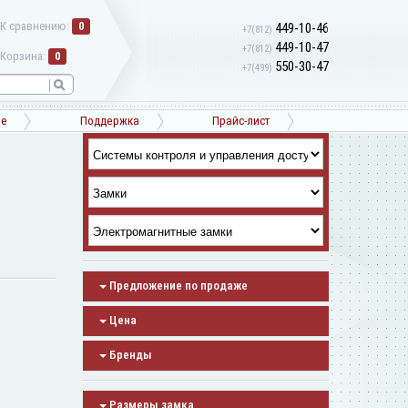
К сравнению:
0
449-10-46
+7(812)
449-10-47
+7(812)
Корзина:
0
550-30-47
+7(499)
ne
Поддержка
Прайс-лист
Предложение по продаже
Цена
Бренды
Размеры замка