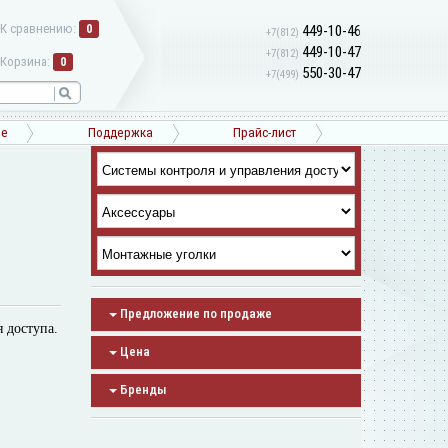
К сравнению:
0
449-10-46
+7(812)
449-10-47
+7(812)
Корзина:
0
550-30-47
+7(499)
ne
Поддержка
Прайс-лист
Предложение по продаже
 доступа.
Цена
Бренды