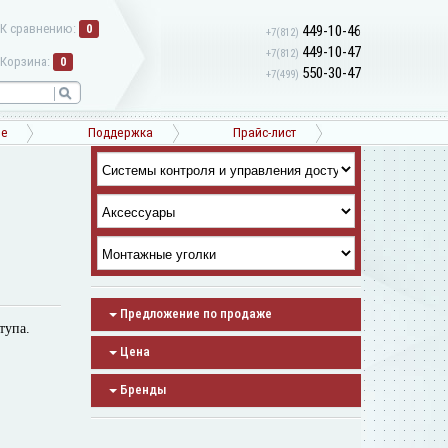
К сравнению:
0
449-10-46
+7(812)
449-10-47
+7(812)
Корзина:
0
550-30-47
+7(499)
ne
Поддержка
Прайс-лист
Предложение по продаже
тупа.
Цена
Бренды