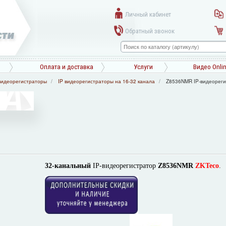
Личный кабинет
Обратный звонок
Оплата и доставка
Услуги
Видео Onli
видеорегистраторы
IP видеорегистраторы на 16-32 канала
Z8536NMR IP-видеореги
32-канальный
IP-видеорегистратор
Z8536NMR
ZKTeco
.