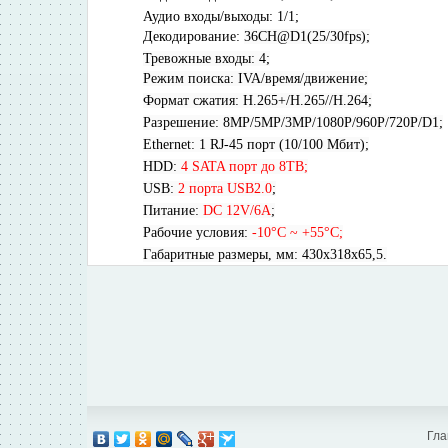
Аудио входы/выходы: 1/1;
Декодирование:
36CH@D1(25/30fps);
Тревожные входы:
4;
Режим поиска: IVA/время/движение;
Формат сжатия:
H.265+/H.265//H.264;
Разрешение:
8
MP/
5
MP/3MP/1080P/960P/720P/D1;
Ethernet: 1 RJ-45 порт (10/100 Мбит);
HDD:
4 SATA порт до 8TB;
USB:
2 порта USB2.0
;
Питание:
DC 12V/6A
;
Рабочие условия:
-10°C ~ +55°C;
Габаритные размеры, мм: 430х318х65,5.
Гла