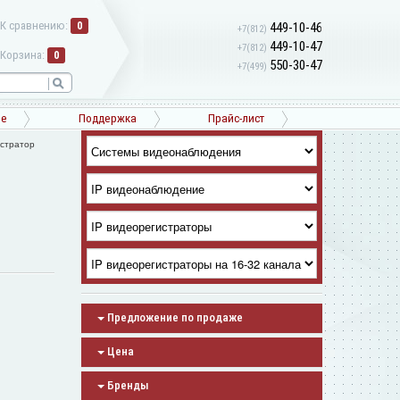
К сравнению:
0
449-10-46
+7(812)
449-10-47
+7(812)
Корзина:
0
550-30-47
+7(499)
ne
Поддержка
Прайс-лист
стратор
Предложение по продаже
Цена
Бренды