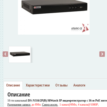
‹
›
Описание
Характеристики
Отзывы
Аналоги
Описание
16-ти канальный
DS-N316/2P(B) HiWatch IP-видеорегистратор c 16-ю PoE инт
Разрешение записи:
до 8Мп
.
Синхр.воспр.
1 канал@8Мп, 4 канала@1080P;