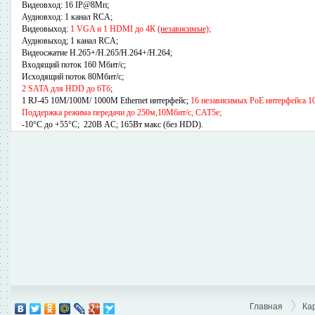
Видеовход: 16 IP@8Мп;
Аудиовход: 1 канал RCA;
Видеовыход:
1 VGA и 1 HDMI до 4К
(независимые)
;
Аудиовыход; 1 канал RCA;
Видеосжатие H.265+/H.265/H.264+/H.264;
Входящий поток 160 Мбит/с;
Исходящий поток 80Мбит/с;
2 SATA для HDD до 6Тб
;
1 RJ-45 10M/100M/ 1000М Ethernet интерфейс;
16 независимых PoE интерфейса
1
Поддержка режима передачи до 250м,10Мбит/с, CAT5e;
-10°C до +55°C;
220В АC; 165Вт макс (без HDD)
.
Главная
Ка