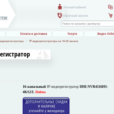
Личный кабинет
Обратный звонок
Оплата и доставка
Услуги
Видео Onli
видеорегистраторы
IP видеорегистраторы на 16-32 канала
регистратор
16-канальный
IP-видеорегистратор
DHI-NVR4116HS-
4KS2/L
Dahua
.