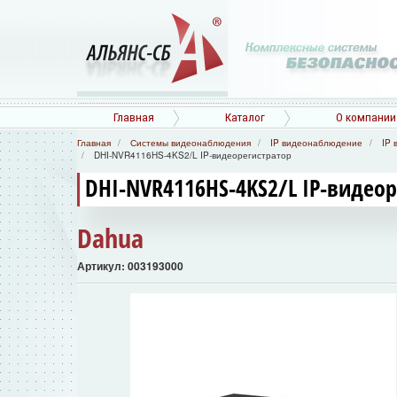
Главная
Каталог
О компании
Главная
Системы видеонаблюдения
IP видеонаблюдение
IP 
DHI-NVR4116HS-4KS2/L IP-видеорегистратор
DHI-NVR4116HS-4KS2/L IP-видео
Dahua
Артикул: 003193000