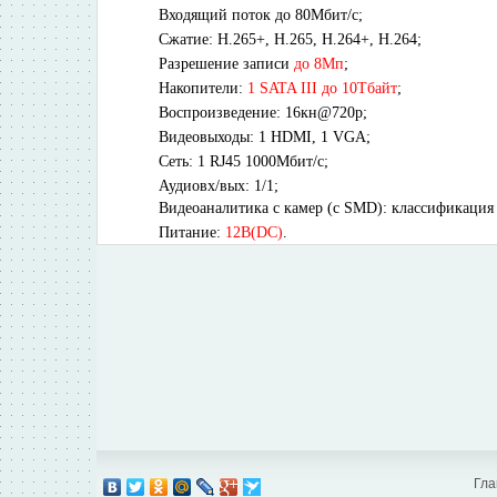
Входящий поток до 80Мбит/с;
Сжатие: H.265+, H.265, H.264+, H.264
;
Разрешение записи
до 8Мп
;
Накопители:
1 SATA III до 10Тбайт
;
Воспроизведение:
16кн@720p;
Видеовыходы: 1 HDMI, 1 VGA;
Сеть: 1 RJ45 1000Мбит/с;
Аудиовх/вых: 1/1;
Видеоаналитика с камер (с SMD): классификация 
Питание:
12В(DC)
.
Гла