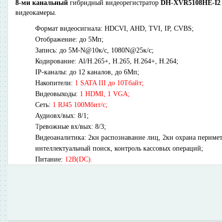
8-ми канальный
гибридный видеорегистратор
DH-XVR5108HE-I2
видеокамеры.
Формат видеосигнала: HDCVI, AHD, TVI, IP, CVBS;
Отображение: до 5Мп;
Запись:
до 5M-N@10к/с, 1080N@25к/с;
Кодирование: Al/H.265+, H.265, H.264+, H.264;
IP-каналы: до 12 каналов, до 6Мп;
Накопители:
1 SATA III до 10Тбайт;
Видеовыходы:
1 HDMI, 1 VGA;
Сеть:
1 RJ45 100Мбит/с;
Аудиовх/вых: 8/1;
Т
ревожные вх/вых: 8/3;
Видеоаналитика:
2кн распознавание лиц, 2кн охрана периме
интеллектуальный поиск, контроль кассовых операций
;
Питание:
12В(DC).