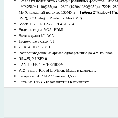
Позволяет подключать 4 камеры различных форматов
"Анал
4MP(2560×1440@25fps); 1080P (1920x1080@25fps), 720P(12
Мр (Суммарный поток до 160Мбит).
Гибрид
2*Analog+14*ne
8MP), 6*Analog+10*network(Max 8MP).
Кодек H.265+/H.265/H.264+/H.264.
Видео-выходы: VGA, HDMI.
Вх/вых аудио 6/1 RCA.
Тревожные вх/вых 4/1.
2 SATA HDD по 8 Тб.
Воспроизведение из архива одновременно до 4-х каналов.
RS-485, 2 USB2.0.
LAN 1 RJ45 10M/100/1000M.
PTZ, Smart, ICloud BitVision. Мышь в комплекте.
Габариты 310*245*43mm вес 3,5 кг.
Питание 12B/4А (блок питания в комплекте).