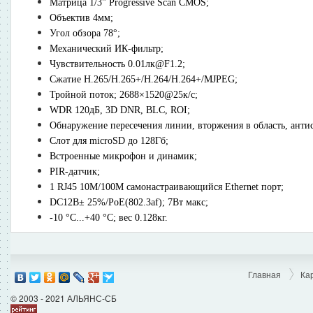
Матрица 1/3" Progressive Scan CMOS;
Объектив 4мм;
Угол обзора 78°;
Механический ИК-фильтр;
Чувствительность 0.01лк@F1.2;
Сжатие H.265/H.265+/H.264/H.264+/MJPEG;
Тройной поток; 2688×1520@25к/с;
WDR 120дБ, 3D DNR, BLC, ROI;
Обнаружение пересечения линии, вторжения в область, анти
Слот для microSD до 128Гб;
Встроенные микрофон и динамик;
PIR-датчик;
1 RJ45 10M/100M самонастраивающийся Ethernet порт;
DC12В± 25%/PoE(802.3af); 7Вт макс;
-10 °C...+40 °C; вес 0.128кг.
Главная
Ка
© 2003 - 2021 АЛЬЯНС-СБ