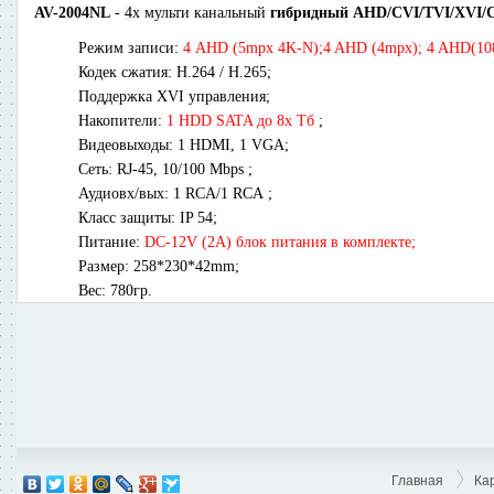
AV-2004NL
-
4
х мульти канальный
гибридный AHD/CVI/TVI/XVI/
Режим записи:
4 AHD (5mpx 4K-N);4 AHD (4mpx); 4 AHD(1080p
Кодек сжатия: H.264 / Н.265;
Поддержка XVI управления;
Накопители:
1 HDD SATA до 8х Тб
;
Видеовыходы: 1 HDMI, 1 VGA;
Сеть:
RJ-45, 10/100 Mbps 
;
Аудиовх/вых:
1 RCA/1 RCA 
;
Класс защиты:
IP 54
;
Питание:
DC-12V (2A) блок питания в комплекте; 
Размер: 258*230*42mm;
Вес: 780гр
.
Главная
Ка