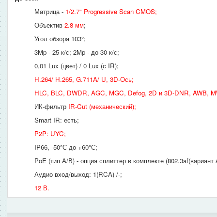
Матрица -
1/2.7" Progressive Scan CMOS
;
Объектив
2.8 мм
;
Угол обзора 103°;
3Mp - 25 к/с; 2Mp - до 30 к/с;
0,01 Lux (цвет) / 0 Lux (с IR);
H.264/ H.265, G.711A/ U, 3D-Ось;
HLC, BLC, DWDR, AGC, MGC, Defog, 2D и 3D-DNR, AWB, 
ИК-фильтр
IR-Cut (механический);
Smart IR: есть;
P2P: UYC
;
IP66, -50°С до +60°С;
PoE (тип А/В) - опция сплиттер в комплекте (802.3af(вариант 
Аудио вход/выход: 1(RCA) /-;
12 В.