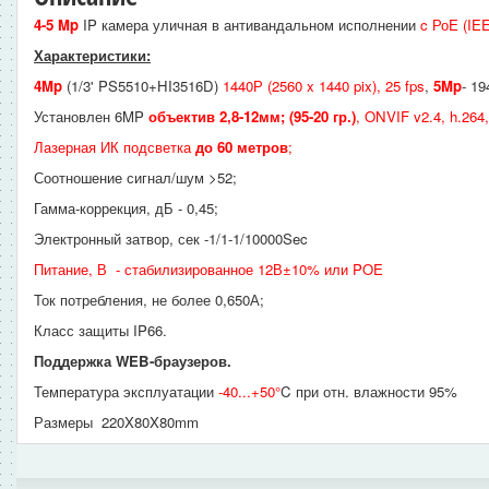
4-5 Mp
IP камера уличная в антивандальном исполнении
c РоE (IE
Характеристики:
4Mp
(1/3' PS5510+HI3516D)
1440Р (2560 x 1440 pix), 25 fps
,
5Mp
- 19
Установлен 6MP
объектив 2,8-12мм; (95-20 гр.)
, ONVIF v2.4, h.264
Лазерная ИК подсветка
до 60 метров
;
Соотношение сигнал/шум >52;
Гамма-коррекция, дБ - 0,45;
Электронный затвор, сек -1/1-1/10000Sec
Питание, В - стабилизированное 12В±10% или POE
Ток потребления, не более 0,650А;
Класс защиты IP66.
Поддержка WEB-браузеров.
Температура эксплуатации
-40...+50°
C при отн. влажности 95%
Размеры 220X80X80mm