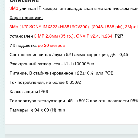
3Mp
уличная IP камера антивандальная в металлическом исп
Характеристики:
3Mp (1/3' SONY IMX323+HI3516CV300), (2048-1538 pix), 3Mpx15
Установлен
3 MP 2,8мм (95 гр.), ONVIF v2.4, h.264,
P2P.
ИК подсветка
до 20 метров
Соотношение сигнал/шум >52 Гамма-коррекция, дБ - 0,45
Электронный затвор, сек -1/1-1/10000Sec
Питание, В стабилизированное 12В±10% или POE
Ток потребления, не более 0,350А;
Класс защиты IP66
Температура эксплуатации -45...+50°C при отн. влажности 95
Размеры ￠94 x 69 (H) mm