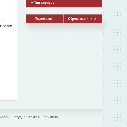
Тип корпуса
Сбросить фильтр
ие,
т голов
изайн — студия Алексея Шраймана