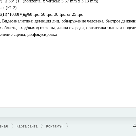
 ≤ 33° (T) (horizontal x vertical: 5.57 mm x 3.13 mm)
лк (F1.2)
)*1080(V)@60 fps, 50 fps, 30 fps, or 25 fps
Видеоаналитика: детекция лиц, обнаружение человека, быстрое движен
область, вход/выход из зоны, длина очереди, статистика толпы и подсче
менение сцены, расфокусировка
Д
вная
Карта сайта
Контакты