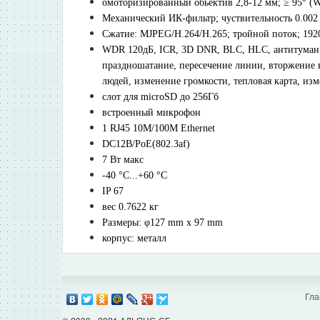
омоторизированный обьектив 2,8-12 мм; ≥ 95° (W);
Механический ИК-фильтр; чуствительность 0.002 
Сжатие: MJPEG/H.264/H.265; тройной поток; 1920(H
WDR 120дБ, ICR, 3D DNR, BLC, HLC, антитуман, 
праздношатание, пересечение линии, вторжение в 
людей, изменение громкости, тепловая карта, из
cлот для microSD до 256Гб
встроенный микрофон
1 RJ45 10M/100M Ethernet
DC12В/PoE(802.3af)
7 Вт макс
-40 °C...+60 °C
IP 67
вес 0.7622 кг
Размеры: φ127 mm x 97 mm
корпус: металл
Гла