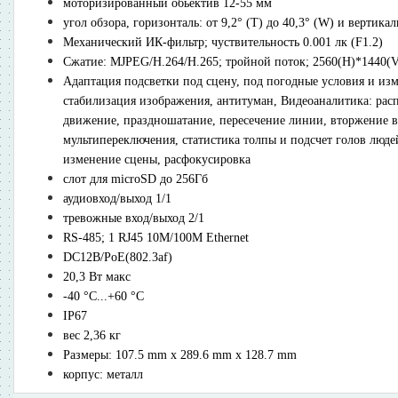
моторизированный обьектив 12-55 мм
угол обзора, горизонталь: от 9,2° (T) до 40,3° (W) и вертикаль
Механический ИК-фильтр; чуствительность 0.001 лк (F1.2)
Сжатие: MJPEG/H.264/H.265; тройной поток; 2560(H)*1440(V
Адаптация подсветки под сцену, под погодные условия и и
стабилизация изображения, антитуман, Видеоаналитика: расп
движение, праздношатание, пересечение линии, вторжение в 
мультипереключения, статистика толпы и подсчет голов люде
изменение сцены, расфокусировка
cлот для microSD до 256Гб
аудиовход/выход 1/1
тревожные вход/выход 2/1
RS-485; 1 RJ45 10M/100M Ethernet
DC12В/PoE(802.3af)
20,3 Вт макс
-40 °C...+60 °C
IP67
вес 2,36 кг
Размеры: 107.5 mm x 289.6 mm x 128.7 mm
корпус: металл