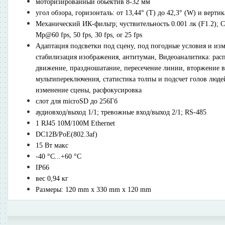
моторизированный обьектив 8-32 мм
угол обзора, горизонталь: от 13,44° (T) до 42,3° (W) и вертик
Механический ИК-фильтр; чуствительность 0.001 лк (F1.2); 
Mp@60 fps, 50 fps, 30 fps, or 25 fps
Адаптация подсветки под сцену, под погодные условия и и
стабилизация изображения, антитуман, Видеоаналитика: расп
движение, праздношатание, пересечение линии, вторжение в 
мультипереключения, статистика толпы и подсчет голов люде
изменение сцены, расфокусировка
cлот для microSD до 256Гб
аудиовход/выход 1/1; тревожные вход/выход 2/1; RS-485
1 RJ45 10M/100M Ethernet
DC12В/PoE(802.3af)
15 Вт макс
-40 °C...+60 °C
IP66
вес 0,94 кг
Размеры: 120 mm x 330 mm x 120 mm