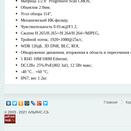
Матрица 1/2.8" Progressive Scan CMOS;
Объектив 2.8мм;
Угол обзора 114°;
Механический ИК-фильтр;
Чувствительность 0.01лк@F1.2;
Сжатие H.265/H.265+/H.264/H.264+/MJPEG;
Тройной поток; 1920×1080@25к/с;
WDR 120дБ, 3D DNR, BLC, ROI;
Обнаружение движения, вторжения в область и пересечения 
1 RJ45 10M/100M Ethernet;
DC12В± 25%/PoE(802.3af); 12.5Вт макс;
-40 °C...+60 °C;
IP67; вес 1.2кг.
Главная
Ка
© 2003 - 2021 АЛЬЯНС-СБ