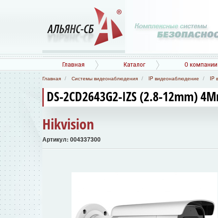
Главная
Каталог
О компании
Главная
Системы видеонаблюдения
IP видеонаблюдение
IP 
DS-2CD2643G2-IZS (2.8-12mm) 4М
Hikvision
Артикул: 004337300