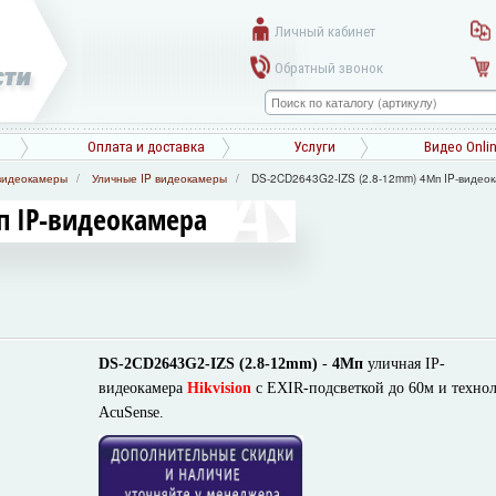
Личный кабинет
Обратный звонок
Оплата и доставка
Услуги
Видео Onli
видеокамеры
Уличные IP видеокамеры
DS-2CD2643G2-IZS (2.8-12mm) 4Мп IP-видео
п IP-видеокамера
DS-2CD2643G2-IZS
(2.8-12mm)
-
4Мп
уличная IP-
видеокамера
Hikvision
с EXIR-подсветкой до 60м и техно
AcuSense
.