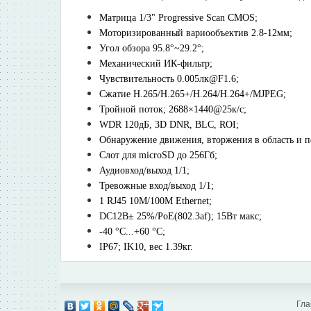
Матрица 1/3" Progressive Scan CMOS;
Моторизированный вариообъектив 2.8-12мм;
Угол обзора 95.8°~29.2°;
Механический ИК-фильтр;
Чувствительность 0.005лк@F1.6;
Сжатие H.265/H.265+/H.264/H.264+/MJPEG;
Тройной поток; 2688×1440@25к/с;
WDR 120дБ, 3D DNR, BLC, ROI;
Обнаружение движения, вторжения в область и п
Слот для microSD до 256Гб;
Аудиовход/выход 1/1;
Тревожные вход/выход 1/1;
1 RJ45 10M/100M Ethernet;
DC12В± 25%/PoE(802.3af); 15Вт макс;
-40 °C...+60 °C;
IP67; IK10, вес 1.39кг.
Гла