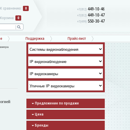
К сравнению:
0
449-10-46
+7(812)
449-10-47
+7(812)
Корзина:
0
550-30-47
+7(499)
ne
Поддержка
Прайс-лист
камера
логией
Предложение по продаже
Цена
Бренды