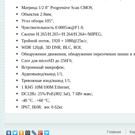
Матрица 1/2.8" Progressive Scan CMOS;
Объектив 2.8мм;
Угол обзора 105°;
Чувствительность 0.0005лк@F1.0;
Сжатие H.265/H.265+/H.264/H.264+/MJPEG;
Тройной поток; 1920 × 1080@25к/с;
WDR 120дБ, 3D DNR, BLC, ROI;
Обнаружение движения, обнаружение пересечения линии и в
Слот для microSD до 256Гб;
Встроенный микрофон;
Аудиовыход/выход 1/1;
Тревожные вход/выход 1/1;
1 RJ45 10M/100M Ethernet;
DC12В± 25%/PoE(802.3af); 7.6Вт макс;
-40 °C...+60 °C;
IP67; IK08; вес 0.62кг.
Главная
Ка