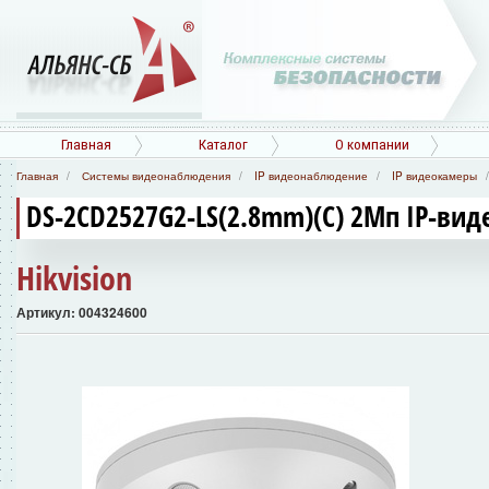
Главная
Каталог
О компании
Главная
Системы видеонаблюдения
IP видеонаблюдение
IP видеокамеры
DS-2CD2527G2-LS(2.8mm)(C) 2Мп IP-ви
Hikvision
Артикул: 004324600