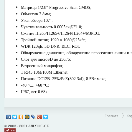
Матрица 1/2.8" Progressive Scan CMOS;
Объектив 2.8мм;
Угол обзора 107°;
Чувствительность 0.0005лк@F1.0;
Сжатие H.265/H.265+/H.264/H.264+/MJPEG;
Тройной поток; 1920 × 1080@25к/с;
WDR 120дБ, 3D DNR, BLC, ROI;
Обнаружение движения, обнаружение пересечения линии и в
Слот для microSD до 256Гб;
Встроенный микрофон;
1 RJ45 10M/100M Ethernet;
Питание DC12В±25%/PoE(802.3af); 8.5Вт макс;
-40 °C...+60 °C;
IP67; вес 0.68кг.
Главная
Ка
© 2003 - 2021 АЛЬЯНС-СБ