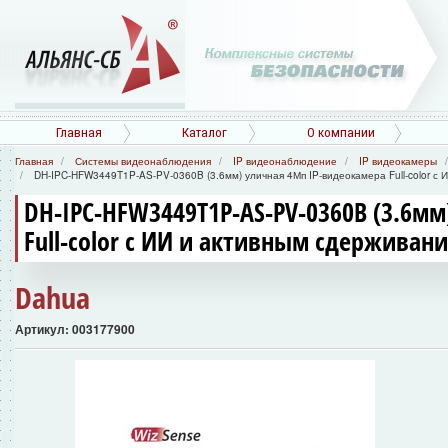
Главная
Каталог
О компании
Главная
Системы видеонаблюдения
IP видеонаблюдение
IP видеокамеры
DH-IPC-HFW3449T1P-AS-PV-0360B (3.6мм) уличная 4Мп IP-видеокамера Full-color с
DH-IPC-HFW3449T1P-AS-PV-0360B (3.6м
Full-color с ИИ и активным сдерживан
Dahua
Артикул: 003177900