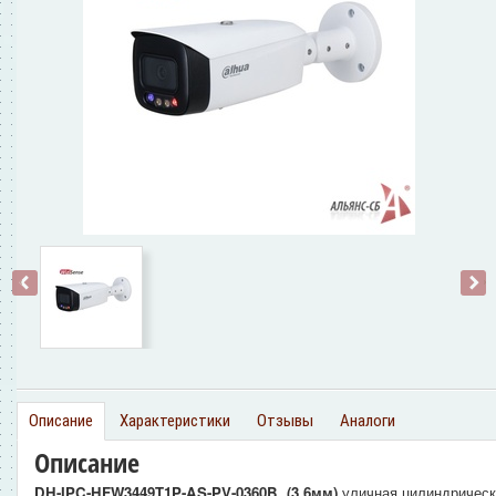
‹
›
Описание
Характеристики
Отзывы
Аналоги
Описание
DH-IPC-HFW3449T1P-AS-PV-0360B (3.6мм)
уличная цилиндричес