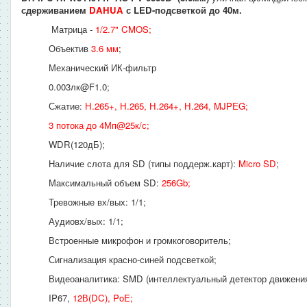
сдерживанием
DAHUA
с LED-подсветкой до 40м.
Матрица -
1/2.7" CMOS
;
Объектив
3.6 мм
;
Механический ИК-фильтр
0.003лк@F1.0;
Сжатие:
H.265+, H.265, H.264+, H.264, MJPEG;
3 потока до 4Мп@25к/с;
WDR(120дБ);
Наличие слота для SD (типы поддерж.карт):
Micro SD
;
Максимальный объем SD:
256Gb;
Тревожные вх/вых: 1/1;
Аудиовх/вых: 1/1;
Встроенные микрофон и громкоговоритель;
Сигнализация красно-синей подсветкой;
Видеоаналитика: SMD (интеллектуальный детектор движения
IP67,
12В(DC), PoE;