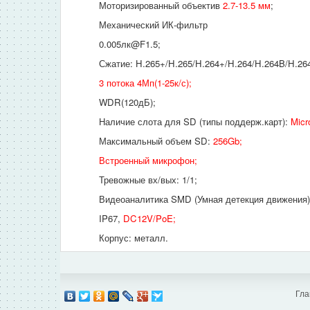
Моторизированный объектив
2.7-13.5 мм
;
Механический ИК-фильтр
0.005лк@F1.5;
Сжатие: H.265+/H.265/H.264+/H.264/H.264B/H.
3 потока 4Мп(1-25к/с);
WDR(120дБ);
Наличие слота для SD (типы поддерж.карт):
Micr
Максимальный объем SD:
256Gb;
Встроенный микрофон;
Тревожные вх/вых: 1/1;
Видеоаналитика SMD (Умная детекция движения)/
IP67,
DC12V/PoE;
Корпус: металл.
Гла