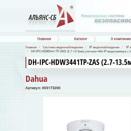
Главная
Каталог
О компании
Главная
Системы видеонаблюдения
IP видеонаблюдение
IP 
DH-IPC-HDW3441TP-ZAS (2.7-13.5мм) уличная 4Мп IP-видеокамера с 
DH-IPC-HDW3441TP-ZAS (2.7-13.5
Dahua
Артикул: 003173200