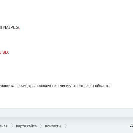
264H/MJPEG
;
o SD
;
защита периметра/пересечение линии/вторжение в область;
Д
вная
Карта сайта
Контакты