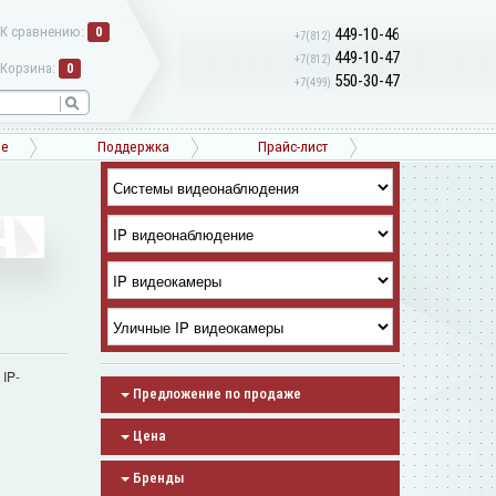
К сравнению:
0
449-10-46
+7(812)
449-10-47
+7(812)
Корзина:
0
550-30-47
+7(499)
ne
Поддержка
Прайс-лист
п
IP-
Предложение по продаже
Цена
Бренды