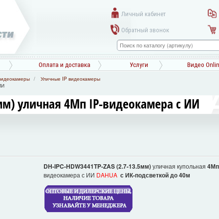
Личный кабинет
Обратный звонок
Оплата и доставка
Услуги
Видео Onli
видеокамеры
Уличные IP видеокамеры
ИИ
мм) уличная 4Мп IP-видеокамера с ИИ
DH-IPC-HDW3441TP-ZAS
(2.7-13.5мм)
уличная купольная
4М
видеокамера с ИИ
DAHUA
с ИК-подсветкой до 40м