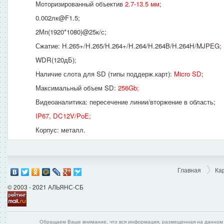
Моторизированный объектив
2.7-13.5 мм
;
0.002лк@F1.5;
2Мп(1920*1080)@25к/с;
Сжатие: H.265+/H.265/H.264+/H.264/H.264B/H.264H/MJPEG
;
WDR(120дБ);
Наличие слота для SD (типы поддерж.карт):
Micro SD
;
Максимальный объем SD:
256Gb;
Видеоаналитика: пересечение линии/вторжение в область;
IP67, DC12V/PoE;
Корпус: металл.
Главная
Ка
© 2003 - 2021 АЛЬЯНС-СБ
Обращаем Ваше внимание, что вся информация, размещенная на данном и