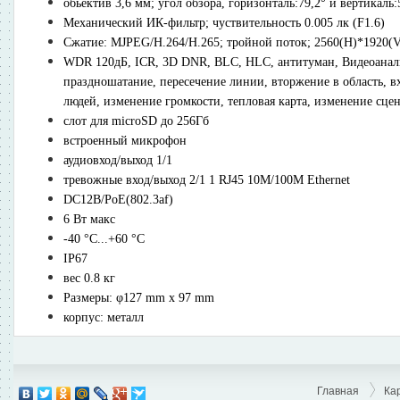
обьектив 3,6 мм; угол обзора, горизонталь:79,2° и вертикаль:
Механический ИК-фильтр; чуствительность 0.005 лк (F1.6)
Сжатие: MJPEG/H.264/H.265; тройной поток; 2560(H)*1920(V)@5
WDR 120дБ, ICR, 3D DNR, BLC, HLC, антитуман, Видеоанали
праздношатание, пересечение линии, вторжение в область, вх
людей, изменение громкости, тепловая карта, изменение сце
cлот для microSD до 256Гб
встроенный микрофон
аудиовход/выход 1/1
тревожные вход/выход 2/1 1 RJ45 10M/100M Ethernet
DC12В/PoE(802.3af)
6 Вт макс
-40 °C...+60 °C
IP67
вес 0.8 кг
Размеры: φ127 mm x 97 mm
корпус: металл
Главная
Ка