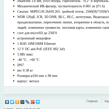
обьектив 3,6 мм; угол обзора, горизонталь: 79,2° и вертикаль
Механический ИК-фильтр; чуствительность 0.005 лк (F1.6)
Сжатие: MJPEG/H.264/H.265; тройной поток; 2560(H)*1920(V)@2
WDR 120дБ, ICR, 3D DNR, BLC, HLC, антитуман, Видеоанали
праздношатание, пересечение линии, вторжение в область, вх
людей, изменение громкости, тепловая карта, изменение сце
cлот для microSD до 256Гб
встроенный микрофон
1 RJ45 10M/100M Ethernet
12 V DC and PoE (IEEE 802.3af)
5.8Вт макс
-40 °C...+60 °C
IP67
вес 0.38 кг
Размеры:φ104 mm x 98 mm
корпус: металл
Главная
Ка