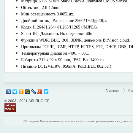
Матрица 1/2.8"SONY Starvis Back-illuminated CMOS Sensor.
Объектив 2.8-12mm.
Мин.освещенность 0.005Lux.
Двойной поток, Разрешение 2560*1920@20fps.
Кодек H.264/H.264+/H.265/H.265+/MJPEG.
Smart-IR, Дальность Ик подсветки 40м.
Функции WDR, BLC, ROI. 3DNR, день/ночь BitVision cloud.
Протоколы TCP/IP, ICMP, HTTP, HTTPS, FTP, DHCP, DNS, DDN
Температурный диапазон -40С + 50С.
Габариты 211 x 92 x 90 mm, IP67, Вес 1400 гр.
Питание DC12V±10%, 950mA, PoE(IEEE 802.3af).
Главная
Ка
© 2003 - 2021 АЛЬЯНС-СБ
Обращаем Ваше внимание, что вся информация, размещенная на данном и